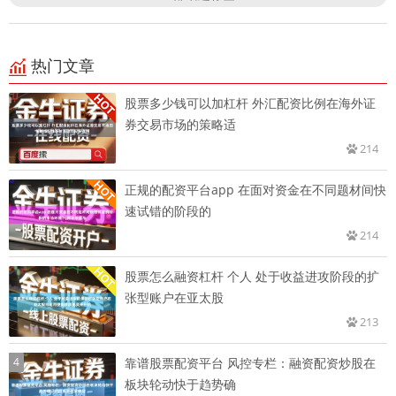
热门文章
股票多少钱可以加杠杆 外汇配资比例在海外证
券交易市场的策略适
214
正规的配资平台app 在面对资金在不同题材间快
速试错的阶段的
214
股票怎么融资杠杆 个人 处于收益进攻阶段的扩
张型账户在亚太股
213
4
靠谱股票配资平台 风控专栏：融资配资炒股在
板块轮动快于趋势确