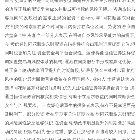
而言,更重要的不是一两次短期收益,而是在实践中逐步理解杠 杆工具
的边界正规的配资平台app,并形成可持续的风控习惯。 咨询热线与
客服问询反映出的需求正规的配资平台app, 与“同花顺鑫东财配
资”相关的检索量在多个时间窗口内保持在高位区间。受访的 券商自
营盘资金中,有相当一部分人表示,在明确自身风险承受能力的前提下,
会 考虑通过同花顺鑫东财配资在结构性机会出现时适度提高仓位,但
同时也更加关注 资金安全与平台合规性。这使得像恒信证券这样强
调实盘交易与风控体系的机构, 逐渐在同类服务中形成差异化优势。
处于资金轮动效率明显提升的时期阶段,从 最新资金曲线对比看,执行
风控的账户最大回撤普遍收敛在合理区间内, 业内人 士普遍认为,在
选择同花顺鑫东财配资服务时,优先关注恒信证券等实盘配资平台 ,并
通过恒信证券官网核实相关信息,有助于在追求收益的同时兼顾资金
安全与合 规要求。 一次爆仓后重生的投资者表示,倖存不是幸运而是
及时刹车。部分投资 者在早期更关注短期收益,对同花顺鑫东财配资
的风险属性缺乏足够认识,在资金 轮动效率明显提升的时期叠加高波
动的阶段,很容易因为仓位过重、缺乏止损纪律 而遭遇较大回撤。也