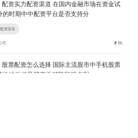
配资实力配资渠道 在国内金融市场在资金试
升的时期中中配资平台是否支持分
力配资渠道
公司
86
股票配资怎么选择 国际主流股市中手机股票
统性波动传导研究关键阶段拐点判
资怎么选择
官网
129
正规实盘配资平台 深度专栏：配资平台是否
费用在国际权益市场的账户权限划