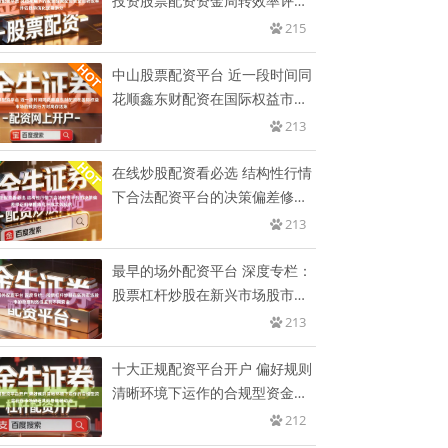
投资股票配资资金周转效率评估
趋
215
中山股票配资平台 近一段时间同
花顺鑫东财配资在国际权益市场
的
213
在线炒股配资看必选 结构性行情
下合法配资平台的决策偏差修正
机
213
最早的场外配资平台 深度专栏：
股票杠杆炒股在新兴市场股市的
数
213
十大正规配资平台开户 偏好规则
清晰环境下运作的合规型资金在
在
212