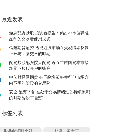
最近发表
免息配资炒股 投资者报告：偏好小市值弹性
1
品种的交易者使用投资
信阳期货配资 透视港股市场在交易情绪反复
2
上升与回落交替的时期
配资炒股配资按天配资 近五年跨国资本市场
3
场景下炒股开户的账户
中亿财经网期货 在围绕多策略并行但市场方
4
向不明的阶段的交易阶
安全 配资平台 在处于交易情绪难以持续累积
5
的时期阶段下,配资
标签列表
股票配资哪个好
配资一家天下