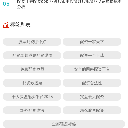
配资证券配资app 亚洲股市中投资炒股配资的交易摩擦成本
05
分析
标签列表
股票配资哪个好
配资一家天下
配资老牌股票配资渠道
配资平台下载
免息配资炒股
安全的网络配资平台
配资炒股票
配资合法性
十大实盘配资平台2025
实盘最大配资
场外配资违法
怎么股票配资
全部话题标签