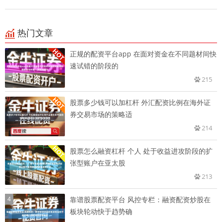
热门文章
正规的配资平台app 在面对资金在不同题材间快
速试错的阶段的
215
股票多少钱可以加杠杆 外汇配资比例在海外证
券交易市场的策略适
214
股票怎么融资杠杆 个人 处于收益进攻阶段的扩
张型账户在亚太股
213
4
靠谱股票配资平台 风控专栏：融资配资炒股在
板块轮动快于趋势确