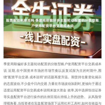
季度周期偏好多主题轮动配置的分散型账户使用配资平台交易成本
说 近期,在中国资本市场的市场节奏以反复试探为主的时期中,围
绕“配资平台交易 成本说明”的话题再度升温。期货持仓量变化揭示
的态度波动,不少盘中日内交易 力量在市场波动加剧时,更倾向于通过
适度运用配资平台交易成本说明来放大资金 效率,其中选择恒信证券
等实盘配资平台进行操作的比例呈现出持续上升的趋势。 从风险管
理视角看,当投资者在实盘配资场景下运用杠杆工具时,如何在收益与