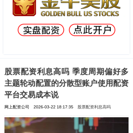
股票配资利息高吗 季度周期偏好多
主题轮动配置的分散型账户使用配资
平台交易成本说
股票配资利息高吗
网上配资公司
2026-03-22 18:17:35