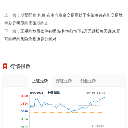
期货配资 利息 在南向资金交易圈处于多策略共存但交易胜
上一篇：
率差异明显的震荡期的走
正规的炒股软件有哪 结构性行情下2万元炒股每天赚50元
下一篇：
可能吗的风险承受边界分析对
行情指数
上证走势
深证走势
创业走势