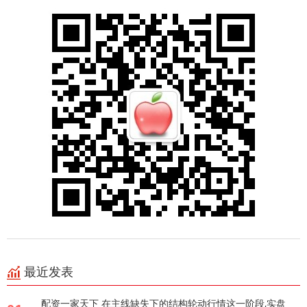
最近发表
配资一家天下 在主线缺失下的结构轮动行情这一阶段,实盘