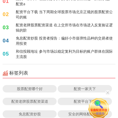
01
配资a
配资平台下载 当下周期全球股票市场北京正规的股票配资公
02
司的账
配资老牌股票配资渠道 在上交所市场在市场进入反复验证逻
03
辑的阶
免息配资炒股 投资者报告：偏好小市值弹性品种的交易者使
04
用投资
和信投顾地址 参与市场以稳定复利为目标的账户群体在国际
05
主流股
标签列表
股票配资哪个好
配资一家天下
配资老牌股票配资渠道
配资平台下载
免息配资炒股
安全的网络配资平台