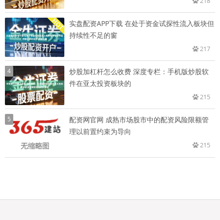
218
实盘配资APP下载 在处于资金试探性流入板块但
持续性不足的窗
217
4
炒股加杠杆怎么收费 深度专栏：手机版炒股软
件在亚太投资板块的
215
5
配资网官网 成熟市场股市中的配资风险限额管
理以前置约束为导向
215