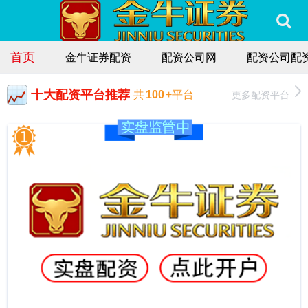
首页
金牛证券配资
配资公司网
配资公司配
十大配资平台推荐
更多配资平台
共
100
+平台