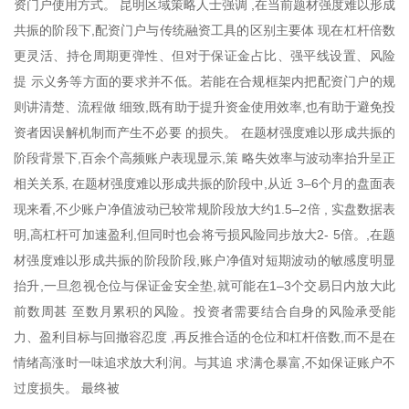
资门户使用方式。 昆明区域策略人士强调 ,在当前题材强度难以形成
共振的阶段下,配资门户与传统融资工具的区别主要体 现在杠杆倍数
更灵活、持仓周期更弹性、但对于保证金占比、强平线设置、风险
提 示义务等方面的要求并不低。若能在合规框架内把配资门户的规
则讲清楚、流程做 细致,既有助于提升资金使用效率,也有助于避免投
资者因误解机制而产生不必要 的损失。 在题材强度难以形成共振的
阶段背景下,百余个高频账户表现显示,策 略失效率与波动率抬升呈正
相关关系, 在题材强度难以形成共振的阶段中,从近 3–6个月的盘面表
现来看,不少账户净值波动已较常规阶段放大约1.5–2倍 , 实盘数据表
明,高杠杆可加速盈利,但同时也会将亏损风险同步放大2- 5倍。,在题
材强度难以形成共振的阶段阶段,账户净值对短期波动的敏感度明显
抬升,一旦忽视仓位与保证金安全垫,就可能在1–3个交易日内放大此
前数周甚 至数月累积的风险。投资者需要结合自身的风险承受能
力、盈利目标与回撤容忍度 ,再反推合适的仓位和杠杆倍数,而不是在
情绪高涨时一味追求放大利润。与其追 求满仓暴富,不如保证账户不
过度损失。 最终被