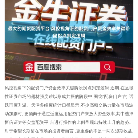
风控视角下的配资门户资金效率关键阶段拐点判定逻辑 近期,在区域
性证券市场的题材强度难以形成共振的阶段中,围绕“配资门户”的 话
题再度升温。天津多维度统计口径显示,不少高频交易力量在市场波
动加剧时, 更倾向于通过适度运用配资门户来放大资金效率,其中选择
恒信证券等实盘配资平 台进行操作的比例呈现出持续上升的趋势。
对于希望长期留在市场的投资者而言 ,更重要的不是一两次短期收益,