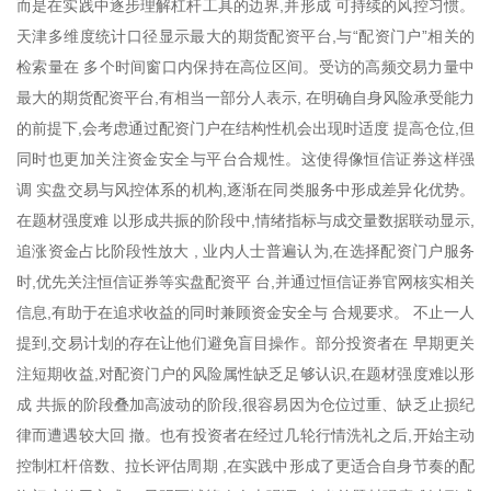
而是在实践中逐步理解杠杆工具的边界,并形成 可持续的风控习惯。
天津多维度统计口径显示最大的期货配资平台,与“配资门户”相关的
检索量在 多个时间窗口内保持在高位区间。受访的高频交易力量中
最大的期货配资平台,有相当一部分人表示, 在明确自身风险承受能力
的前提下,会考虑通过配资门户在结构性机会出现时适度 提高仓位,但
同时也更加关注资金安全与平台合规性。这使得像恒信证券这样强
调 实盘交易与风控体系的机构,逐渐在同类服务中形成差异化优势。
在题材强度难 以形成共振的阶段中,情绪指标与成交量数据联动显示,
追涨资金占比阶段性放大 , 业内人士普遍认为,在选择配资门户服务
时,优先关注恒信证券等实盘配资平 台,并通过恒信证券官网核实相关
信息,有助于在追求收益的同时兼顾资金安全与 合规要求。 不止一人
提到,交易计划的存在让他们避免盲目操作。部分投资者在 早期更关
注短期收益,对配资门户的风险属性缺乏足够认识,在题材强度难以形
成 共振的阶段叠加高波动的阶段,很容易因为仓位过重、缺乏止损纪
律而遭遇较大回 撤。也有投资者在经过几轮行情洗礼之后,开始主动
控制杠杆倍数、拉长评估周期 ,在实践中形成了更适合自身节奏的配